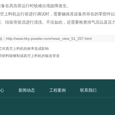
设备在高负荷运行时较难出现故障发生。
上料机运行前进行调试时，需要确保其设备所存在的零部件以
塞、结垢等状况进行清洗。不仅如此，还需要检查排气压以及压
。
址：
http://www.hky-powder.com/news_view_51_257.html
芯对真空上料机的效率造成影响
些材料能够制成真空上料机的输送管道
心
新闻动态
工程案例
联系我们